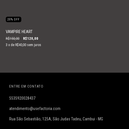
20
%
OFF
VAMPIRE HEART
R$150,00
R$120,00
3
x de
R$40,00
sem juros
ENTRE EM CONTATO
5535920028437
atendimento@usefactoria.com
Rua São Sebastião, 125A, São Judas Tadeu, Cambui - MG