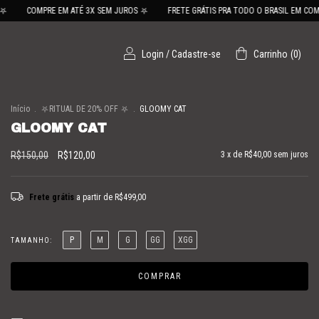
PRE EM ATÉ 3X SEM JUROS ⛧
FRETE GRÁTIS PRA TODO O BRASIL EM COMPRAS A PA
Login
/
Cadastre-se
Carrinho
(
0
)
Início
.
⛧RITUAL DE 20% OFF ⛧
.
GLOOMY CAT
GLOOMY CAT
R$150,00
R$120,00
3
x de
R$40,00
sem juros
Frete grátis
a partir de
R$499,00
P
M
G
GG
XGG
TAMANHO: