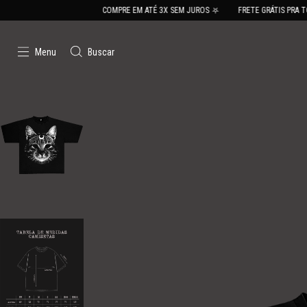
COMPRE EM ATÉ 3X SEM JUROS ⛧
FRETE GRÁTIS PRA TODO O BRA
Menu
Buscar