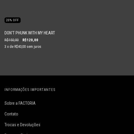
20
%
OFF
DON'T PHUNK WITH MY HEART
R$150,00
R$120,00
3
x de
R$40,00
sem juros
INFORMAÇÕES IMPORTANTES
Sobre a FACTORIA
Contato
Trocas e Devoluções