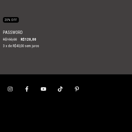
20
%
OFF
PASSWORD
R$150,00
R$120,00
3
x de
R$40,00
sem juros