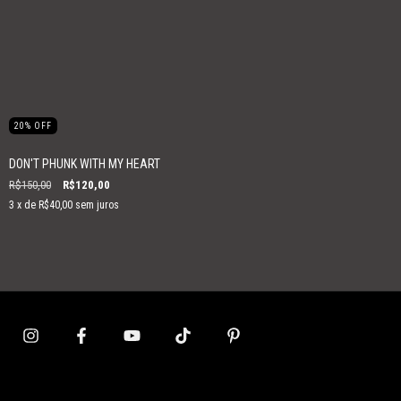
20
%
OFF
DON'T PHUNK WITH MY HEART
R$150,00
R$120,00
3
x de
R$40,00
sem juros