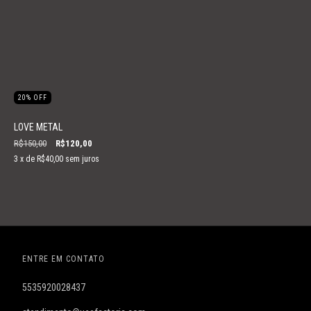
20
%
OFF
LOVE METAL
R$150,00
R$120,00
3
x de
R$40,00
sem juros
ENTRE EM CONTATO
5535920028437