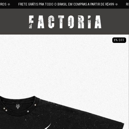
FRETE GRÁTIS PRA TODO O BRASIL EM COMPRAS A PARTIR DE R$499 ⛧
RITUAL DE AG
8
%
OFF