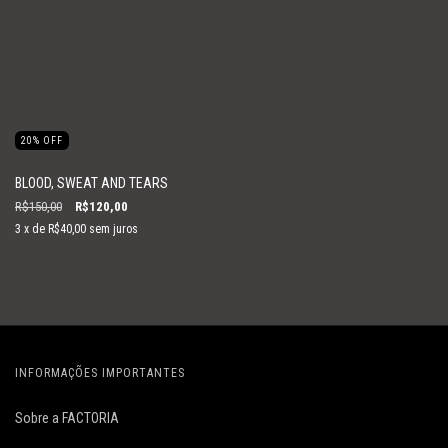
20
%
OFF
BLOOD, SWEAT AND TEARS
R$150,00
R$120,00
3
x de
R$40,00
sem juros
INFORMAÇÕES IMPORTANTES
Sobre a FACTORIA