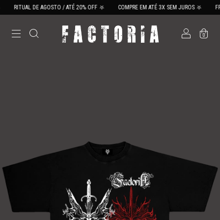
RITUAL DE AGOSTO / ATÉ 20% OFF ⛧
COMPRE EM ATÉ 3X SEM JUROS ⛧
FRET
0